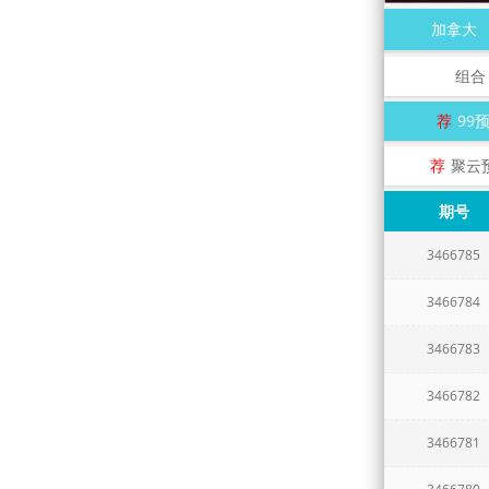
加拿大
组合
荐
99
荐
聚云
期号
3466785
3466784
3466783
3466782
3466781