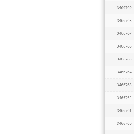
3466769
3466768
3466767
3466766
3466765
3466764
3466763
3466762
3466761
3466760