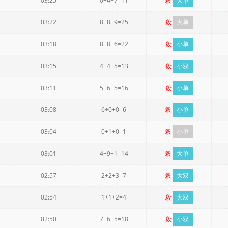
03:25
0+4+7=11
殺
大单
03:22
8+8+9=25
殺
大单
03:18
8+8+6=22
殺
小单
03:15
4+4+5=13
殺
小双
03:11
5+6+5=16
殺
小单
03:08
6+0+0=6
殺
小单
03:04
0+1+0=1
殺
小单
03:01
4+9+1=14
殺
大单
02:57
2+2+3=7
殺
大双
02:54
1+1+2=4
殺
大双
02:50
7+6+5=18
殺
小双